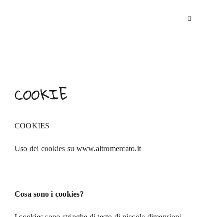
Salta
al
Toggle
contenuto
Navigatio
Home
Who We Are
COOKIE
Travel Journal
COOKIES
Quiz
Uso dei cookies su
www.altromercato.it
Map
Cosa sono i cookies?
I cookies sono stringhe di testo di piccole dimensioni